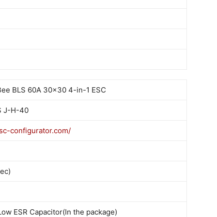
ee BLS 60A 30x30 4-in-1 ESC
S J-H-40
esc-configurator.com/
ec)
ow ESR Capacitor(In the package)