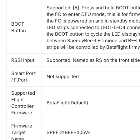
Supported. [A]. Press and hold BOOT butto
the FC to enter DFU mode, this is for fir
the FC is powered on and in standby mode
BOOT
LED strips connected to LED1-LED4 connec
Button
the BOOT button to cycle the LED display
between SpeedyBee-LED mode and BF-LE
strips will be controlled by Betaflight firm
RSSI Input
Supported. Named as RS on the front side
Smart Port
Not supported
/ F.Port
Supported
Flight
BetaFlight(Default)
Controller
Firmware
Firmware
Target
SPEEDYBEEF405V4
Name