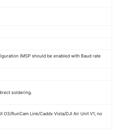
figuration (MSP should be enabled with Baud rate
irect soldering.
I O3/RunCam Link/Caddx Vista/DJI Air Unit V1, no