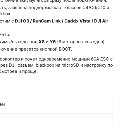
остояние аккумулятора сразу после подключения.
сть, заявлена поддержка карт классов C4/C6/C10 и
kbox.
естим с
DJI O3 / RunCam Link / Caddx Vista / DJI Air
метр.
ежимы/выходы под
X8
и
Y6
(8 моторных выходов).
лючение пресетов кнопкой BOOT.
адрокоптер и хочет одновременно мощный 60A ESC с
ез DJI-разъем, blackbox на microSD и настройку по
 быстрее и проще.
ler