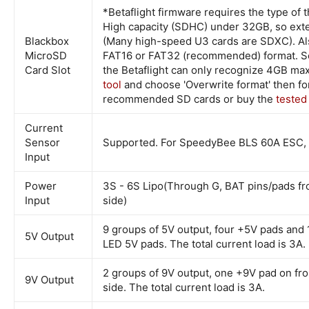
*Betaflight firmware requires the type of
High capacity (SDHC) under 32GB, so ext
Blackbox
(Many high-speed U3 cards are SDXC). Al
MicroSD
FAT16 or FAT32 (recommended) format. So
Card Slot
the Betaflight can only recognize 4GB m
tool
and choose 'Overwrite format' then fo
recommended SD cards or buy the
tested
Current
Sensor
Supported. For SpeedyBee BLS 60A ESC, pl
Input
Power
3S - 6S Lipo(Through G, BAT pins/pads fr
Input
side)
9 groups of 5V output, four +5V pads and 
5V Output
LED 5V pads. The total current load is 3A.
2 groups of 9V output, one +9V pad on fro
9V Output
side. The total current load is 3A.