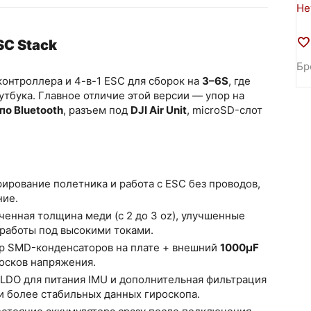
Не
SC Stack
Бр
контроллера и 4-в-1 ESC для сборок на
3–6S
, где
утбука. Главное отличие этой версии — упор на
по Bluetooth
, разъем под
DJI Air Unit
, microSD-слот
рирование полетника и работа с ESC без проводов,
ние.
иченная толщина меди (с 2 до 3 oz), улучшенные
работы под высокими токами.
ор SMD-конденсаторов на плате + внешний
1000µF
осков напряжения.
 LDO для питания IMU и дополнительная фильтрация
 и более стабильных данных гироскопа.