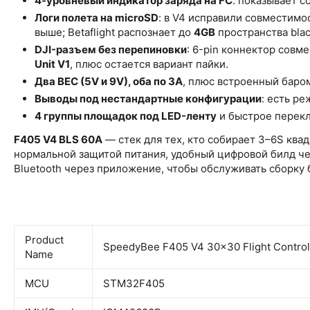
4-уровневый индикатор заряда на FC
: показывает с
Логи полета на microSD
: в V4 исправили совместимо
выше; Betaflight распознает до
4GB
пространства blac
DJI-разъем без перепиновки
: 6-pin коннектор совм
Unit V1
, плюс остается вариант пайки.
Два BEC (5V и 9V), оба по 3A
, плюс встроенный баро
Выводы под нестандартные конфигурации
: есть р
4 группы площадок под LED-ленту
и быстрое перек
F405 V4 BLS 60A
— стек для тех, кто собирает 3–6S кв
нормальной защитой питания, удобный цифровой билд чер
Bluetooth через приложение, чтобы обслуживать сборку
Product
SpeedyBee F405 V4 30x30 Flight Control
Name
MCU
STM32F405