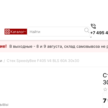
Каталог
+7 495 
ие!
В выходные - 8 и 9 августа, склад самовывоза не 
и
Стек SpeedyBee F405 V4 BLS 60A 30х30
/
С
3
7
зывы