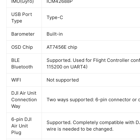
IMU(Gyro)
ICM42688P
USB Port
Type-C
Type
Barometer
Built-in
OSD Chip
AT7456E chip
BLE
Supported. Used for Flight Controller con
Bluetooth
115200 on UART4)
WIFI
Not supported
DJI Air Unit
Connection
Two ways supported: 6-pin connector or d
Way
6-pin DJI
Supported. Completely compatible with DJ
Air Unit
wire is needed to be changed.
Plug