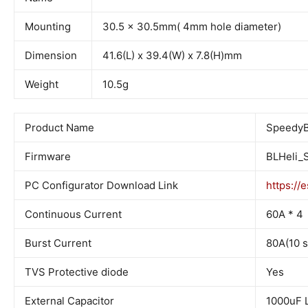
Mounting
30.5 x 30.5mm( 4mm hole diameter)
Dimension
41.6(L) x 39.4(W) x 7.8(H)mm
Weight
10.5g
Product Name
SpeedyB
Firmware
BLHeli_
PC Configurator Download Link
https://
Continuous Current
60A * 4
Burst Current
80A(10 s
TVS Protective diode
Yes
External Capacitor
1000uF L