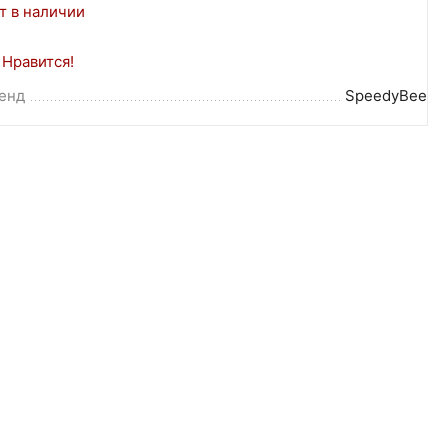
т в наличии
Нравится!
енд
SpeedyBee