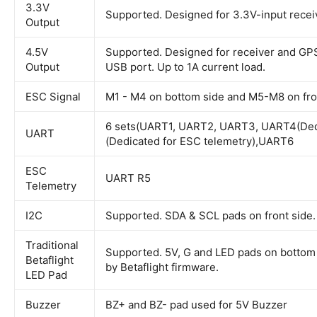
3.3V
Supported. Designed for 3.3V-input recei
Output
4.5V
Supported. Designed for receiver and GP
Output
USB port. Up to 1A current load.
ESC Signal
M1 - M4 on bottom side and M5-M8 on fron
6 sets(UART1, UART2, UART3, UART4(Dedi
UART
(Dedicated for ESC telemetry),UART6
ESC
UART R5
Telemetry
I2C
Supported. SDA & SCL pads on front side.
Traditional
Supported. 5V, G and LED pads on bottom 
Betaflight
by Betaflight firmware.
LED Pad
Buzzer
BZ+ and BZ- pad used for 5V Buzzer