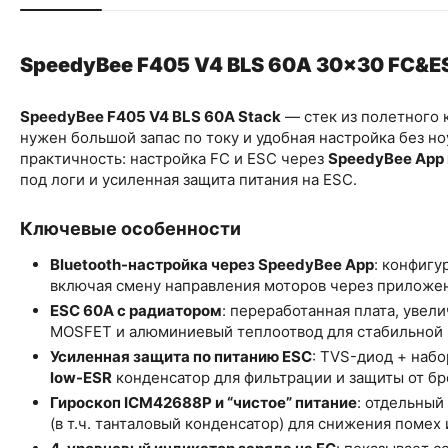
SpeedyBee F405 V4 BLS 60A 30x30 FC&E
SpeedyBee F405 V4 BLS 60A Stack
— стек из полетного 
нужен большой запас по току и удобная настройка без но
практичность: настройка FC и ESC через
SpeedyBee App 
под логи и усиленная защита питания на ESC.
Ключевые особенности
Bluetooth-настройка через SpeedyBee App
: конфигу
включая смену направления моторов через приложе
ESC 60A с радиатором
: переработанная плата, увел
MOSFET и алюминиевый теплоотвод для стабильной 
Усиленная защита по питанию ESC
: TVS-диод + наб
low-ESR
конденсатор для фильтрации и защиты от бр
Гироскоп ICM42688P и “чистое” питание
: отдельный
(в т.ч. танталовый конденсатор) для снижения помех