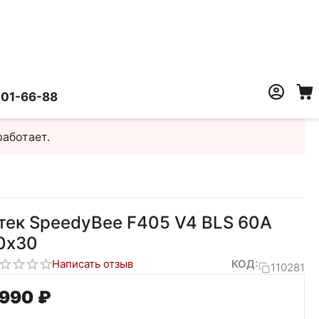
401-66-88
работает.
тек SpeedyBee F405 V4 BLS 60A
0х30
Написать отзыв
КОД:
110281
 990
₽