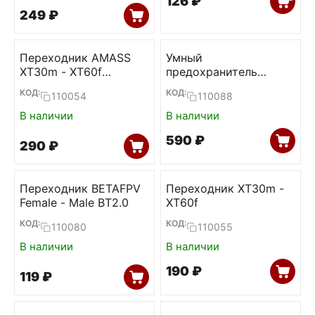
‍126‍
₽
‍249‍
₽
Переходник AMASS
Умный
XT30m - XT60f
предохранитель
(100mm)
JHMEMCU 1-6S (XT30 /
КОД:
КОД:
110054
110088
XT60)
В наличии
В наличии
‍590‍
₽
‍290‍
₽
Переходник BETAFPV
Переходник XT30m -
Female - Male BT2.0
XT60f
КОД:
КОД:
110080
110055
В наличии
В наличии
‍190‍
₽
‍119‍
₽