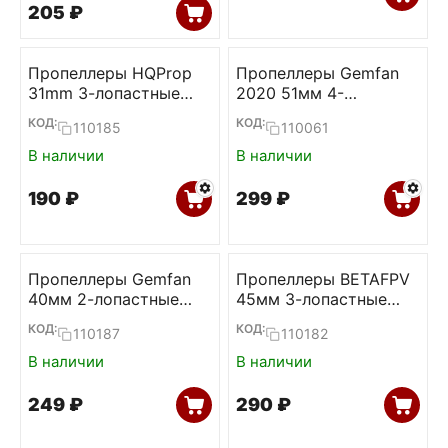
‍205‍
₽
Пропеллеры HQProp
Пропеллеры Gemfan
31mm 3-лопастные
2020 51мм 4-
Ultralight 1.0мм
лопастные 1.5мм
КОД:
КОД:
110185
110061
(4L+4R)
В наличии
В наличии
‍190‍
₽
‍299‍
₽
Пропеллеры Gemfan
Пропеллеры BETAFPV
40мм 2-лопастные
45мм 3-лопастные
1.0мм (Transparent,
1.5мм (Clear Grey,
КОД:
КОД:
110187
110182
2L+2R)
2L+2R)
В наличии
В наличии
‍249‍
₽
‍290‍
₽