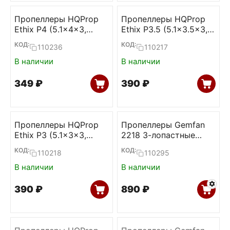
Пропеллеры HQProp
Пропеллеры HQProp
Ethix P4 (5.1x4x3,
Ethix P3.5 (5.1x3.5x3,
Candy Cane,
RAD Berry,
КОД:
КОД:
110236
110217
2CW+2CCW)
2CW+2CCW)
В наличии
В наличии
‍349‍
₽
‍390‍
₽
Пропеллеры HQProp
Пропеллеры Gemfan
Ethix P3 (5.1x3x3,
2218 3-лопастные
Peanut Butter & Jelly,
1.5mm (6L+6R)
КОД:
КОД:
110218
110295
2CW+2CCW)
В наличии
В наличии
‍390‍
₽
‍890‍
₽