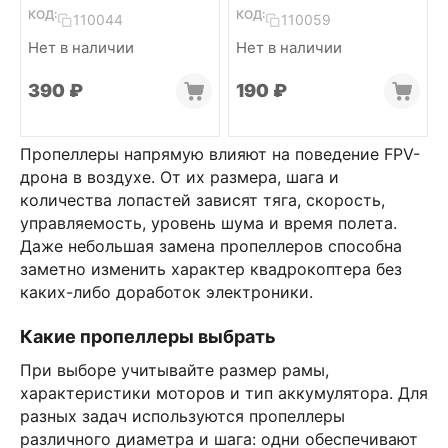
1,5мм (Clear gray,
КОД:
КОД:
110044
110059
4L+4R)
Нет в наличии
Нет в наличии
‍390‍
₽
‍190‍
₽
Пропеллеры напрямую влияют на поведение FPV-
дрона в воздухе. От их размера, шага и
количества лопастей зависят тяга, скорость,
управляемость, уровень шума и время полета.
Даже небольшая замена пропеллеров способна
заметно изменить характер квадрокоптера без
каких-либо доработок электроники.
Какие пропеллеры выбрать
При выборе учитывайте размер рамы,
характеристики моторов и тип аккумулятора. Для
разных задач используются пропеллеры
различного диаметра и шага: одни обеспечивают