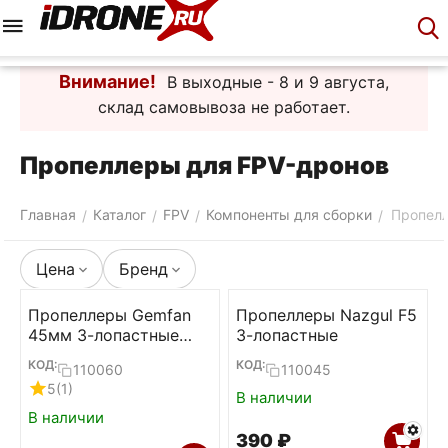
Меню
Корзина
Аккаунт
Контакты
Внимание!
В выходные - 8 и 9 августа,
склад самовывоза не работает.
Пропеллеры для FPV-дронов
Главная
Каталог
FPV
Компоненты для сборки
Пропел
/
/
/
/
Цена
Бренд
Пропеллеры Gemfan
Пропеллеры Nazgul F5
45мм 3-лопастные
3-лопастные
1.5мм (Clear gray,
КОД:
КОД:
110060
110045
2L+2R)
5
(1)
В наличии
В наличии
‍390‍
₽