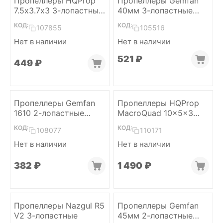
Пропеллеры HQProp
Пропеллеры Gemfan
7.5х3.7х3 3-лопастные
40мм 3-лопастные
(Grey, M5, 2CW+2CCW)
1.5мм (White, 2L+2R)
КОД:
КОД:
107855
105516
Нет в наличии
Нет в наличии
‍521‍
₽
‍449‍
₽
Пропеллеры Gemfan
Пропеллеры HQProp
1610 2-лопастные
MacroQuad 10x5x3
1.5мм (Grey, 2L+2R)
Black-Glass Fiber
КОД:
КОД:
108077
110171
Reinforced Nylon (2CW
+ 2CCW)
Нет в наличии
Нет в наличии
‍382‍
₽
1 490
₽
Пропеллеры Nazgul R5
Пропеллеры Gemfan
V2 3-лопастные
45мм 2-лопастные