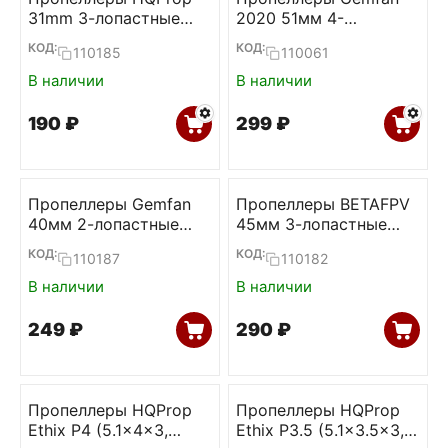
31mm 3-лопастные
2020 51мм 4-
Ultralight 1.0мм
лопастные 1.5мм
КОД:
КОД:
110185
110061
(4L+4R)
В наличии
В наличии
‍190‍
₽
‍299‍
₽
Пропеллеры Gemfan
Пропеллеры BETAFPV
40мм 2-лопастные
45мм 3-лопастные
1.0мм (Transparent,
1.5мм (Clear Grey,
КОД:
КОД:
110187
110182
2L+2R)
2L+2R)
В наличии
В наличии
‍249‍
₽
‍290‍
₽
Пропеллеры HQProp
Пропеллеры HQProp
Ethix P4 (5.1x4x3,
Ethix P3.5 (5.1x3.5x3,