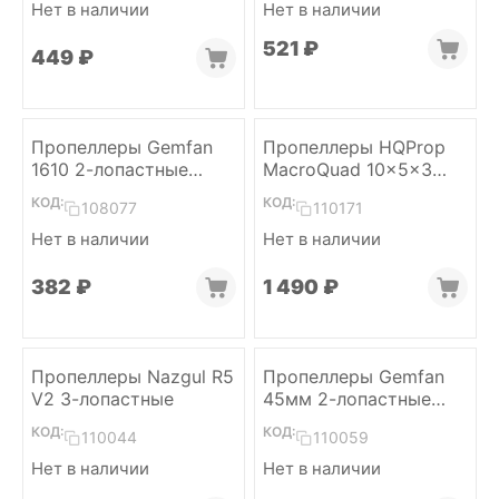
Нет в наличии
Нет в наличии
‍521‍
₽
‍449‍
₽
Пропеллеры Gemfan
Пропеллеры HQProp
1610 2-лопастные
MacroQuad 10x5x3
1.5мм (Grey, 2L+2R)
Black-Glass Fiber
КОД:
КОД:
108077
110171
Reinforced Nylon (2CW
+ 2CCW)
Нет в наличии
Нет в наличии
‍382‍
₽
1 490
₽
Пропеллеры Nazgul R5
Пропеллеры Gemfan
V2 3-лопастные
45мм 2-лопастные
1,5мм (Clear gray,
КОД:
КОД:
110044
110059
4L+4R)
Нет в наличии
Нет в наличии