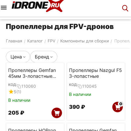
Меню
Корзина
Аккаунт
Контакты
Пропеллеры для FPV-дронов
Главная
Каталог
FPV
Компоненты для сборки
Пропел
/
/
/
/
Цена
Бренд
Пропеллеры Gemfan
Пропеллеры Nazgul F5
45мм 3-лопастные
3-лопастные
1.5мм (Clear gray,
КОД:
КОД:
110060
110045
2L+2R)
5
(1)
В наличии
В наличии
‍390‍
₽
‍205‍
₽
Пропеллеры HQProp
Пропеллеры Gemfan