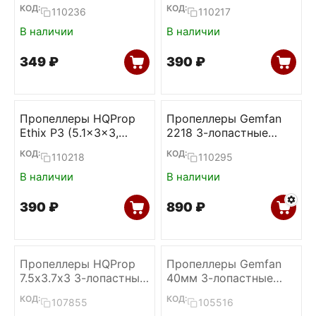
Candy Cane,
RAD Berry,
КОД:
КОД:
110236
110217
2CW+2CCW)
2CW+2CCW)
В наличии
В наличии
‍349‍
₽
‍390‍
₽
Пропеллеры HQProp
Пропеллеры Gemfan
Ethix P3 (5.1x3x3,
2218 3-лопастные
Peanut Butter & Jelly,
1.5mm (6L+6R)
КОД:
КОД:
110218
110295
2CW+2CCW)
В наличии
В наличии
‍390‍
₽
‍890‍
₽
Пропеллеры HQProp
Пропеллеры Gemfan
7.5х3.7х3 3-лопастные
40мм 3-лопастные
(Grey, M5, 2CW+2CCW)
1.5мм (White, 2L+2R)
КОД:
КОД:
107855
105516