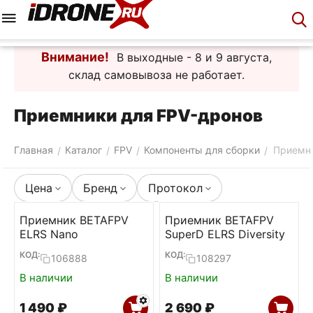
Меню
Корзина
Аккаунт
Контакты
Внимание!
В выходные - 8 и 9 августа,
склад самовывоза не работает.
Приемники для FPV-дронов
Главная
Каталог
FPV
Компоненты для сборки
Приемн
/
/
/
/
Цена
Бренд
Протокол
Приемник BETAFPV
Приемник BETAFPV
ELRS Nano
SuperD ELRS Diversity
КОД:
КОД:
106888
108297
В наличии
В наличии
1 490
₽
2 690
₽