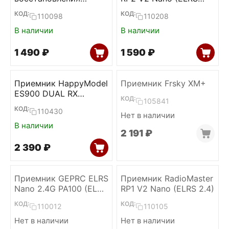
прошивки ELRS
2.4)
КОД:
КОД:
110098
110208
приемников
(RadioMaster)
В наличии
В наличии
1 490
₽
1 590
₽
Приемник HappyModel
Приемник Frsky XM+
ES900 DUAL RX
КОД:
105841
Diversity (ELRS 915)
КОД:
110430
Нет в наличии
В наличии
2 191
₽
2 390
₽
Приемник GEPRC ELRS
Приемник RadioMaster
Nano 2.4G PA100 (ELRS
RP1 V2 Nano (ELRS 2.4)
2.4)
КОД:
КОД:
110012
110105
Нет в наличии
Нет в наличии