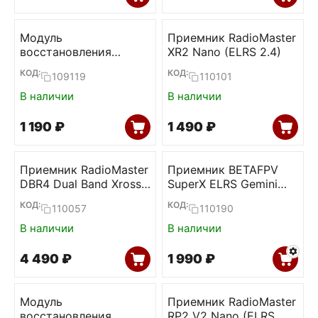
Модуль
Приемник RadioMaster
восстановления
XR2 Nano (ELRS 2.4)
прошивки ELRS
КОД:
КОД:
109119
110101
приемников (BETAFPV)
В наличии
В наличии
1 190
₽
1 490
₽
Приемник RadioMaster
Приемник BETAFPV
DBR4 Dual Band Xross
SuperX ELRS Gemini
Gemini ELRS
Xross
КОД:
КОД:
110057
110190
В наличии
В наличии
4 490
₽
1 990
₽
Модуль
Приемник RadioMaster
восстановления
RP2 V2 Nano (ELRS