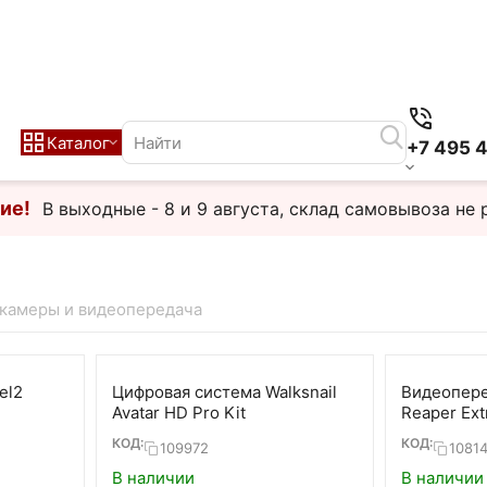
Каталог
+7 495 
ие!
В выходные - 8 и 9 августа, склад самовывоза не 
камеры и видеопередача
el2
Цифровая система Walksnail
Видеопере
Avatar HD Pro Kit
Reaper Ext
6G 80ch V
КОД:
КОД:
109972
1081
В наличии
В наличии