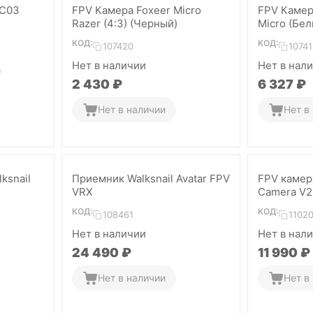
 C03
FPV Камера Foxeer Micro
FPV Камер
Razer (4:3) (Черный)
Micro (Бел
КОД:
КОД:
107420
10741
Нет в наличии
Нет в нал
2 430
₽
6 327
₽
Нет в наличии
Нет в
ksnail
Приемник Walksnail Avatar FPV
FPV камер
VRX
Camera V2
КОД:
КОД:
108461
11020
Нет в наличии
Нет в нал
24 490
₽
11 990
₽
Нет в наличии
Нет в