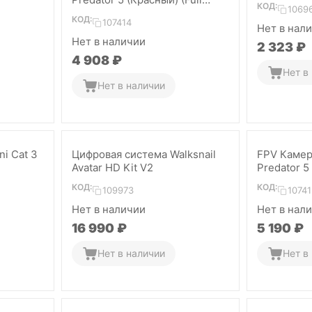
КОД:
1069
Case)
КОД:
107414
Нет в нал
Нет в наличии
2 323
₽
4 908
₽
Нет в
Нет в наличии
i Cat 3
Цифровая система Walksnail
FPV Камер
Avatar HD Kit V2
Predator 5 
КОД:
КОД:
109973
10741
Нет в наличии
Нет в нал
16 990
₽
5 190
₽
Нет в наличии
Нет в