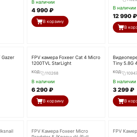
В наличии
В наличии
4 990
₽
12 990
₽
В корзину
В кор
 Gazer
FPV камера Foxeer Cat 4 Micro
Видеопер
1200TVL StarLight
Tiny 5.8G
КОД:
КОД:
110268
1094
В наличии
В наличии
6 290
₽
3 299
₽
В корзину
В кор
ksnail
FPV Камера Foxeer Micro
FPV Камера
Predator 5 (Красный) (Full