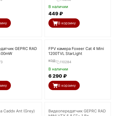
В наличии
‍449‍
₽
зину
В корзину
едатчик GEPRC RAD
FPV камера Foxeer Cat 4 Mini
 400mW
1200TVL StarLight
КОД:
73
110284
В наличии
6 290
₽
зину
В корзину
 Caddx Ant (Grey)
Видеопередатчик GEPRC RAD
MINI VTX 5,8 ГГц 1 Вт