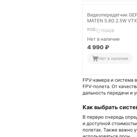
Видеопередатчик GE
MATEN 5.8G 2.5W VTX
КОД:
110428
Нет в наличии
4 990
₽
Нет в наличии
FPV-камера и система 
FPV-полета. От качеств
дальность передачи и у
Как выбрать систе
В первую очередь опре
и доступной стоимость
полетах. Также важно 
использоваться дрон.