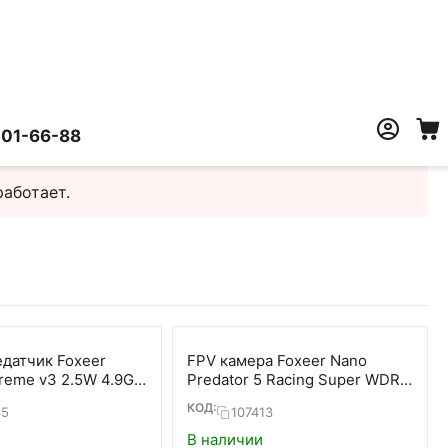
401-66-88
работает.
датчик Foxeer
FPV камера Foxeer Nano
reme v3 2.5W 4.9G-
Predator 5 Racing Super WDR
Tx
4ms (Red)
КОД:
45
107413
В наличии