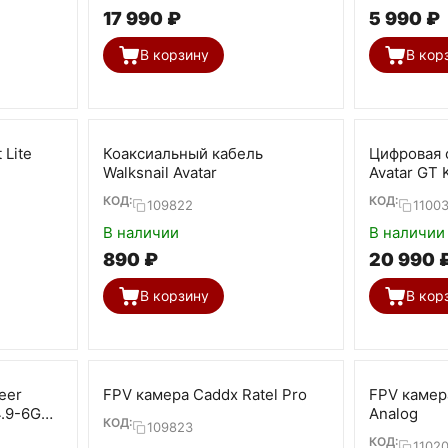
17 990
₽
5 990
₽
В корзину
В кор
 Lite
Коаксиальный кабель
Цифровая 
Walksnail Avatar
Avatar GT K
КОД:
КОД:
109822
1100
В наличии
В наличии
‍890‍
₽
20 990
В корзину
В кор
eer
FPV камера Caddx Ratel Pro
FPV камер
4.9-6G
Analog
КОД:
109823
КОД:
1102