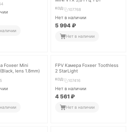
64
КОД:
107768
ичии
Нет в наличии
5 994
₽
 наличии
Нет в наличии
а Foxeer Mini
FPV Камера Foxeer Toothless
(Black, lens 1.8mm)
2 StarLight
КОД:
5
107416
ичии
Нет в наличии
4 561
₽
 наличии
Нет в наличии