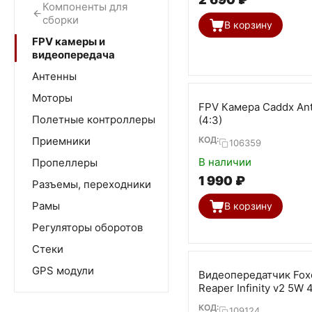
Компоненты для
сборки
В корзину
FPV камеры и
видеопередача
Антенны
Моторы
FPV Камера Caddx Ant
Полетные контроллеры
(4:3)
КОД:
Приемники
106359
В наличии
Пропеллеры
1 990
₽
Разъемы, переходники
Рамы
В корзину
Регуляторы оборотов
Стеки
GPS модули
Видеопередатчик Fox
Reaper Infinity v2 5W 
80ch VTx
КОД:
109124