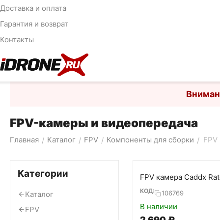
Доставка и оплата
Гарантия и возврат
Контакты
Вниман
FPV-камеры и видеопередача
Главная
Каталог
FPV
Компоненты для сборки
FPV 
/
/
/
/
Категории
FPV камера Caddx Rat
КОД:
106769
Каталог
В наличии
FPV
2 690
₽