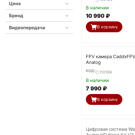
Цена
В наличии
Бренд
10 990
₽
В корзину
Видеопередача
FPV камера CaddxFPV
Analog
КОД:
110199
В наличии
7 990
₽
В корзину
Цифровая система Wal
Avatar HD Nano Kit V3