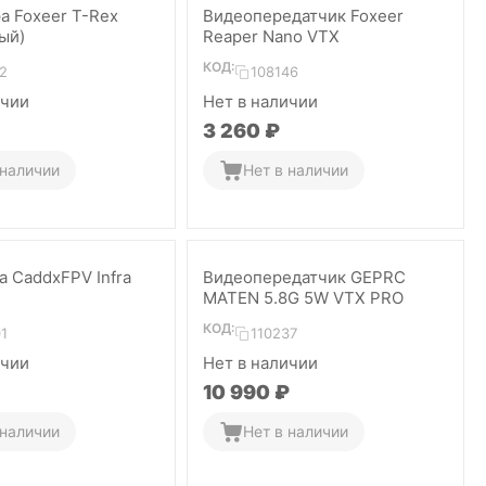
а Foxeer T-Rex
Видеопередатчик Foxeer
ый)
Reaper Nano VTX
КОД:
2
108146
ичии
Нет в наличии
3 260
₽
 наличии
Нет в наличии
а CaddxFPV Infra
Видеопередатчик GEPRC
MATEN 5.8G 5W VTX PRO
КОД:
1
110237
ичии
Нет в наличии
10 990
₽
 наличии
Нет в наличии