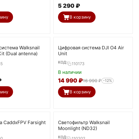
5 290
₽
зину
В корзину
система Walksnail
Цифровая система DJI O4 Air
it (Dual antenna)
Unit
КОД:
35
110173
В наличии
₽
14 990
₽
16 990
₽
-12%
зину
В корзину
а CaddxFPV Farsight
Светофильтр Walksnail
Moonlight (ND32)
КОД:
00
110202