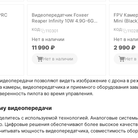
PRC
Видеопередатчик Foxeer
FPV Камер
Reaper Infinity 10W 4.9G-6G
Mini (Black
80CH VTx
КОД:
КОД:
110301
1102
Нет в наличии
Нет в нал
11 990
₽
2 990
₽
Нет в наличии
Нет в
видеопередачи позволяют видеть изображение с дрона в ре
а камеры, видеопередатчика и приемного оборудования зав
веренность пилота во время управления.
му видеопередачи
делитесь с используемой технологией. Аналоговые систем
ю. Цифровые решения обеспечивают более высокое качеств
учитывать мощность видеопередатчика, совместимость обору