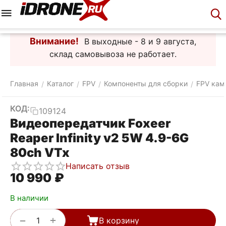
Меню
Корзина
Аккаунт
Контакты
Внимание!
В выходные - 8 и 9 августа,
склад самовывоза не работает.
Главная
Каталог
FPV
Компоненты для сборки
FPV кам
/
/
/
/
КОД:
109124
Видеопередатчик Foxeer
Reaper Infinity v2 5W 4.9-6G
80ch VTx
Написать отзыв
10 990
₽
В наличии
+
−
В корзину