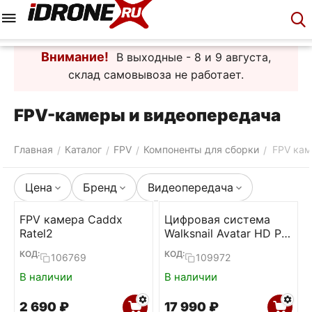
Меню
Корзина
Аккаунт
Контакты
Внимание!
В выходные - 8 и 9 августа,
склад самовывоза не работает.
FPV-камеры и видеопередача
Главная
Каталог
FPV
Компоненты для сборки
FPV кам
/
/
/
/
Цена
Бренд
Видеопередача
FPV камера Caddx
Цифровая система
Ratel2
Walksnail Avatar HD Pro
Kit
КОД:
КОД:
106769
109972
В наличии
В наличии
2 690
₽
17 990
₽