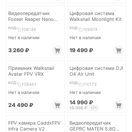
Видеопередатчик
Цифровая система
Foxeer Reaper Nano
Walksnail Moonlight Kit
VTX
КОД:
КОД:
108146
109974
Нет в наличии
Нет в наличии
3 260
₽
19 490
₽
Приемник Walksnail
Цифровая система DJI
Avatar FPV VRX
O4 Air Unit
КОД:
КОД:
108461
110173
Нет в наличии
Нет в наличии
14 990
₽
24 490
₽
16 990
₽
-12%
FPV камера CaddxFPV
Видеопередатчик
Infra Camera V2
GEPRC MATEN 5.8G