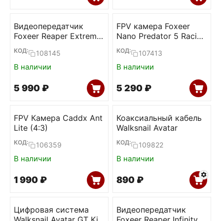
Видеопередатчик
FPV камера Foxeer
Foxeer Reaper Extreme
Nano Predator 5 Racing
v3 2.5W 4.9G-6G 80ch
Super WDR 4ms (Red)
КОД:
КОД:
108145
107413
VTx
В наличии
В наличии
5 990
₽
5 290
₽
FPV Камера Caddx Ant
Коаксиальный кабель
Lite (4:3)
Walksnail Avatar
КОД:
КОД:
106359
109822
В наличии
В наличии
1 990
₽
‍890‍
₽
Цифровая система
Видеопередатчик
Walksnail Avatar GT Kit
Foxeer Reaper Infinity