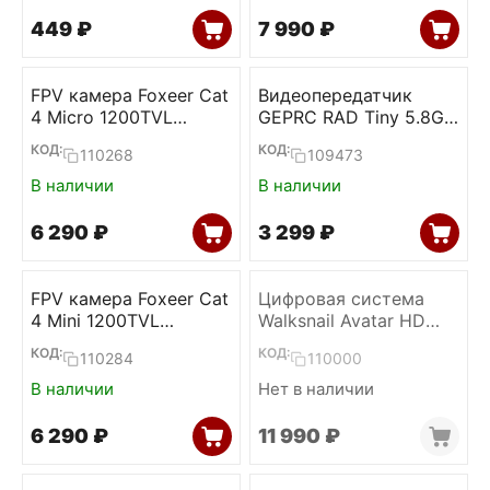
‍449‍
₽
7 990
₽
FPV камера Foxeer Cat
Видеопередатчик
4 Micro 1200TVL
GEPRC RAD Tiny 5.8G
StarLight
400mW
КОД:
КОД:
110268
109473
В наличии
В наличии
6 290
₽
3 299
₽
FPV камера Foxeer Cat
Цифровая система
4 Mini 1200TVL
Walksnail Avatar HD
StarLight
Nano Kit V3
КОД:
КОД:
110284
110000
В наличии
Нет в наличии
6 290
₽
11 990
₽