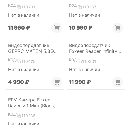
5W VTX PRO
КОД:
КОД:
110201
110237
Нет в наличии
Нет в наличии
11 990
₽
10 990
₽
Видеопередатчик
Видеопередатчик
GEPRC MATEN 5.8G
Foxeer Reaper Infinity
2.5W VTX
10W 4.9G-6G 80CH VTx
КОД:
КОД:
110428
110301
Нет в наличии
Нет в наличии
4 990
₽
11 990
₽
FPV Камера Foxeer
Razer V3 Mini (Black)
КОД:
110285
Нет в наличии