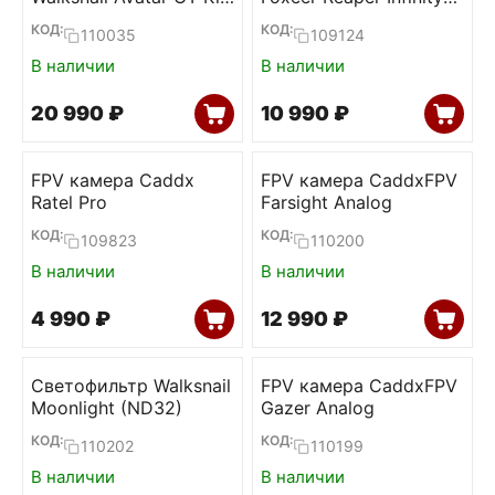
(Dual antenna)
v2 5W 4.9-6G 80ch VTx
КОД:
КОД:
110035
109124
В наличии
В наличии
20 990
₽
10 990
₽
FPV камера Caddx
FPV камера CaddxFPV
Ratel Pro
Farsight Analog
КОД:
КОД:
109823
110200
В наличии
В наличии
4 990
₽
12 990
₽
Светофильтр Walksnail
FPV камера CaddxFPV
Moonlight (ND32)
Gazer Analog
КОД:
КОД:
110202
110199
В наличии
В наличии