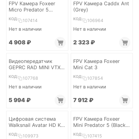
FPV Камера Foxeer
FPV Камера Caddx Ant
Micro Predator 5
(Grey)
(Красный) (Full Case)
КОД:
КОД:
107414
106964
Нет в наличии
Нет в наличии
4 908
₽
2 323
₽
Видеопередатчик
FPV Камера Foxeer
GEPRC RAD MINI VTX
Mini Cat 3
5,8 ГГц 1 Вт
КОД:
КОД:
107768
107854
Нет в наличии
Нет в наличии
5 994
₽
7 912
₽
Цифровая система
FPV Камера Foxeer
Walksnail Avatar HD Kit
Mini Predator 5 (Black,
V2
lens 1.8mm)
КОД:
КОД:
109973
107415