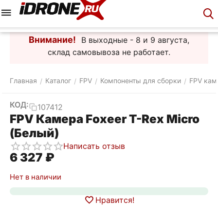
Меню
Корзина
Аккаунт
Контакты
Внимание!
В выходные - 8 и 9 августа,
склад самовывоза не работает.
Главная
Каталог
FPV
Компоненты для сборки
FPV кам
/
/
/
/
КОД:
107412
FPV Камера Foxeer T-Rex Micro
(Белый)
Написать отзыв
6 327
₽
Нет в наличии
Нравится!