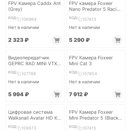
FPV Камера Caddx Ant
FPV камера Foxeer
(Grey)
Nano Predator 5 Racing
Super WDR 4ms (Red)
КОД:
КОД:
106964
107413
Нет в наличии
Нет в наличии
2 323
₽
5 290
₽
Видеопередатчик
FPV Камера Foxeer
GEPRC RAD MINI VTX
Mini Cat 3
5,8 ГГц 1 Вт
КОД:
КОД:
107768
107854
Нет в наличии
Нет в наличии
5 994
₽
7 912
₽
Цифровая система
FPV Камера Foxeer
Walksnail Avatar HD Kit
Mini Predator 5 (Black,
V2
lens 1.8mm)
КОД:
КОД:
109973
107415