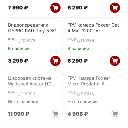
7 990
₽
6 290
₽
Видеопередатчик
FPV камера Foxeer Cat
GEPRC RAD Tiny 5.8G
4 Mini 1200TVL
400mW
StarLight
КОД:
КОД:
109473
110284
В наличии
В наличии
3 299
₽
6 290
₽
Цифровая система
FPV Камера Foxeer
Walksnail Avatar HD
Micro Predator 5
Nano Kit V3
(Красный) (Full Case)
КОД:
КОД:
110000
107414
Нет в наличии
Нет в наличии
11 990
₽
4 908
₽