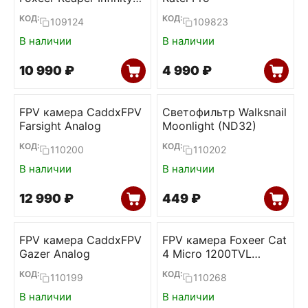
v2 5W 4.9-6G 80ch VTx
КОД:
КОД:
109124
109823
В наличии
В наличии
10 990
₽
4 990
₽
FPV камера CaddxFPV
Светофильтр Walksnail
Farsight Analog
Moonlight (ND32)
КОД:
КОД:
110200
110202
В наличии
В наличии
12 990
₽
‍449‍
₽
FPV камера CaddxFPV
FPV камера Foxeer Cat
Gazer Analog
4 Micro 1200TVL
StarLight
КОД:
КОД:
110199
110268
В наличии
В наличии