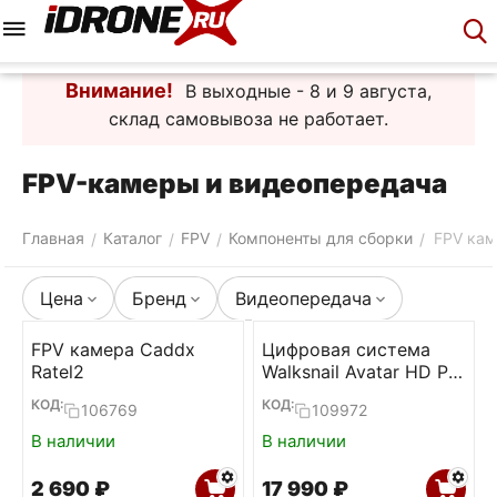
Меню
Корзина
Аккаунт
Контакты
Внимание!
В выходные - 8 и 9 августа,
склад самовывоза не работает.
FPV-камеры и видеопередача
Главная
Каталог
FPV
Компоненты для сборки
FPV кам
/
/
/
/
Цена
Бренд
Видеопередача
FPV камера Caddx
Цифровая система
Ratel2
Walksnail Avatar HD Pro
Kit
КОД:
КОД:
106769
109972
В наличии
В наличии
2 690
₽
17 990
₽