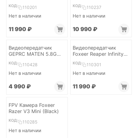
5W VTX PRO
КОД:
КОД:
110201
110237
Нет в наличии
Нет в наличии
11 990
₽
10 990
₽
Видеопередатчик
Видеопередатчик
GEPRC MATEN 5.8G
Foxeer Reaper Infinity
2.5W VTX
10W 4.9G-6G 80CH VTx
КОД:
КОД:
110428
110301
Нет в наличии
Нет в наличии
4 990
₽
11 990
₽
FPV Камера Foxeer
Razer V3 Mini (Black)
КОД:
110285
Нет в наличии