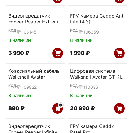
Видеопередатчик
FPV Камера Caddx Ant
Foxeer Reaper Extreme
Lite (4:3)
v3 2.5W 4.9G-6G 80ch
КОД:
КОД:
108145
106359
VTx
В наличии
В наличии
5 990
₽
1 990
₽
Коаксиальный кабель
Цифровая система
Walksnail Avatar
Walksnail Avatar GT Kit
(Dual antenna)
КОД:
КОД:
109822
110035
В наличии
В наличии
‍890‍
₽
20 990
₽
Видеопередатчик
FPV камера Caddx
Foxeer Reaper Infinity
Ratel Pro