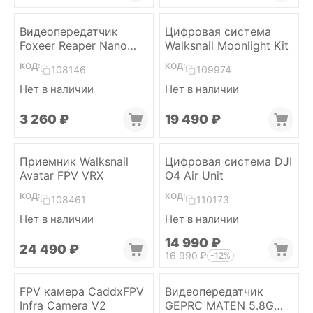
Видеопередатчик
Цифровая система
Foxeer Reaper Nano
Walksnail Moonlight Kit
VTX
КОД:
КОД:
108146
109974
Нет в наличии
Нет в наличии
3 260
₽
19 490
₽
Приемник Walksnail
Цифровая система DJI
Avatar FPV VRX
O4 Air Unit
КОД:
КОД:
108461
110173
Нет в наличии
Нет в наличии
14 990
₽
24 490
₽
16 990
₽
-12%
FPV камера CaddxFPV
Видеопередатчик
Infra Camera V2
GEPRC MATEN 5.8G