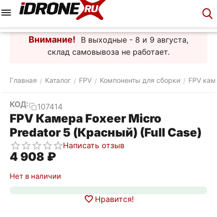
Меню
Корзина
Аккаунт
Контакты
Внимание!
В выходные - 8 и 9 августа,
склад самовывоза не работает.
Главная
Каталог
FPV
Компоненты для сборки
FPV кам
/
/
/
/
КОД:
107414
FPV Камера Foxeer Micro
Predator 5 (Красный) (Full Case)
Написать отзыв
4 908
₽
Нет в наличии
Нравится!