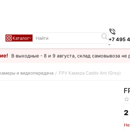
Каталог
+7 495 
ие!
В выходные - 8 и 9 августа, склад самовывоза не 
камеры и видеопередача
FPV Камера Caddx Ant (Grey)
/
F
2
Не