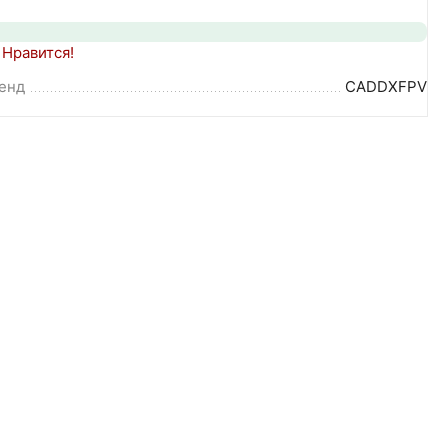
Нравится!
енд
CADDXFPV