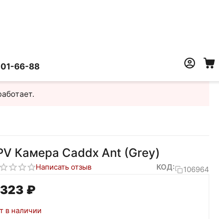
401-66-88
работает.
PV Камера Caddx Ant (Grey)
Написать отзыв
КОД:
106964
 323
₽
т в наличии