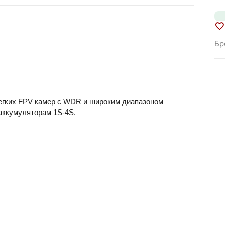
Бр
 легких FPV камер с WDR и широким диапазоном
аккумуляторам 1S-4S.