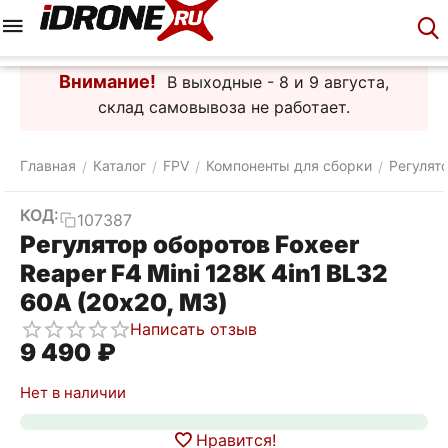
Меню
Корзина
Аккаунт
Контакты
Внимание!
В выходные - 8 и 9 августа,
склад самовывоза не работает.
Главная
Каталог
FPV
Компоненты для сборки
Регулят
/
/
/
/
КОД:
107387
Регулятор оборотов Foxeer
Reaper F4 Mini 128K 4in1 BL32
60A (20х20, М3)
Написать отзыв
9 490
₽
Нет в наличии
Нравится!