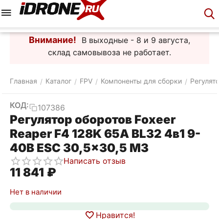
Меню
Корзина
Аккаунт
Контакты
Внимание!
В выходные - 8 и 9 августа,
склад самовывоза не работает.
Главная
Каталог
FPV
Компоненты для сборки
Регулят
/
/
/
/
КОД:
107386
Регулятор оборотов Foxeer
Reaper F4 128K 65A BL32 4в1 9-
40В ESC 30,5x30,5 M3
Написать отзыв
11 841
₽
Нет в наличии
Нравится!