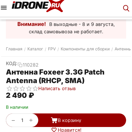
Меню
Корзина
Аккаунт
Контакты
Внимание!
В выходные - 8 и 9 августа,
склад самовывоза не работает.
Главная
Каталог
FPV
Компоненты для сборки
Антенны
/
/
/
/
КОД:
110282
Антенна Foxeer 3.3G Patch
Antenna (RHCP, SMA)
Написать отзыв
2 490
₽
В наличии
+
−
В корзину
Нравится!