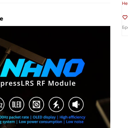
Не
e
Бр