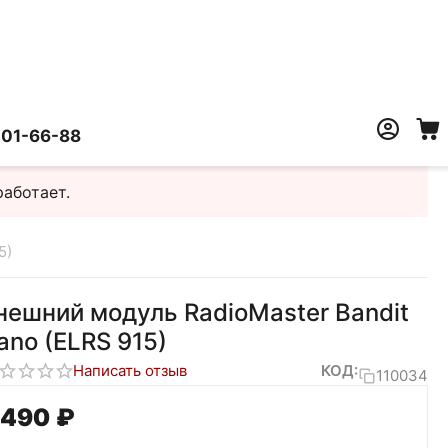
401-66-88
работает.
5)
нешний модуль RadioMaster Bandit
ano (ELRS 915)
Написать отзыв
КОД:
110034
 490
₽