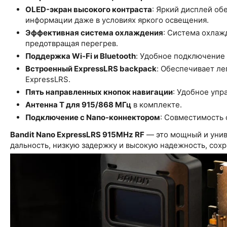
OLED-экран высокого контраста
: Яркий дисплей об
информации даже в условиях яркого освещения.
Эффективная система охлаждения
: Система охлаж
предотвращая перегрев.
Поддержка Wi-Fi и Bluetooth
: Удобное подключение 
Встроенный ExpressLRS backpack
: Обеспечивает ле
ExpressLRS.
Пять направленных кнопок навигации
: Удобное упр
Антенна T для 915/868 МГц
в комплекте.
Подключение с Nano-коннектором
: Совместимость 
Bandit Nano ExpressLRS 915MHz RF
— это мощный и унив
дальность, низкую задержку и высокую надежность, сохр