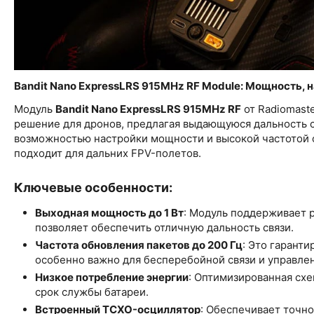
Bandit Nano ExpressLRS 915MHz RF Module: Мощность, 
Модуль
Bandit Nano ExpressLRS 915MHz RF
от Radiomast
решение для дронов, предлагая выдающуюся дальность с
возможностью настройки мощности и высокой частотой о
подходит для дальних FPV-полетов.
Ключевые особенности:
Выходная мощность до 1 Вт
: Модуль поддерживает р
позволяет обеспечить отличную дальность связи.
Частота обновления пакетов до 200 Гц
: Это гарант
особенно важно для бесперебойной связи и управле
Низкое потребление энергии
: Оптимизированная схе
срок службы батареи.
Встроенный TCXO-осциллятор
: Обеспечивает точно