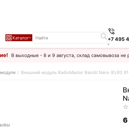
Каталог
+7 495 
ие!
В выходные - 8 и 9 августа, склад самовывоза не 
 модули
Внешний модуль RadioMaster Bandit Nano (ELRS 91
/
В
N
6
зывы