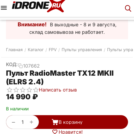
Меню
Корзина
Аккаунт
Контакты
Внимание!
В выходные - 8 и 9 августа,
склад самовывоза не работает.
Главная
Каталог
FPV
Пульты управления
Пульты упра
/
/
/
/
КОД:
107662
Пульт RadioMaster TX12 MKII
(ELRS 2.4)
Написать отзыв
14 990
₽
В наличии
+
−
В корзину
Нравится!