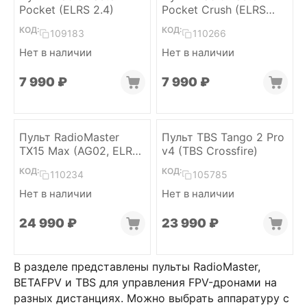
Pocket (ELRS 2.4)
Pocket Crush (ELRS
2.4)
КОД:
КОД:
109183
110266
Нет в наличии
Нет в наличии
7 990
₽
7 990
₽
Пульт RadioMaster
Пульт TBS Tango 2 Pro
TX15 Max (AG02, ELRS
v4 (TBS Crossfire)
2.4/915)
КОД:
КОД:
110234
105785
Нет в наличии
Нет в наличии
24 990
₽
23 990
₽
В разделе представлены пульты RadioMaster,
BETAFPV и TBS для управления FPV-дронами на
разных дистанциях. Можно выбрать аппаратуру с