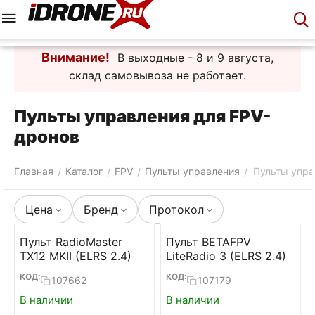
Меню
Корзина
Аккаунт
Контакты
Внимание!
В выходные - 8 и 9 августа,
склад самовывоза не работает.
Пульты управления для FPV-
дронов
Главная
Каталог
FPV
Пульты управления
Пульты упра
/
/
/
/
Цена
Бренд
Протокол
Пульт RadioMaster
Пульт BETAFPV
TX12 MKII (ELRS 2.4)
LiteRadio 3 (ELRS 2.4)
КОД:
КОД:
107662
107179
В наличии
В наличии