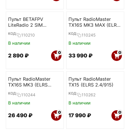
Пульт BETAFPV
Пульт RadioMaster
LiteRadio 2 SIM
TX16S MK3 MAX (ELRS
Controller
Gemini-X 2.4+915)
КОД:
КОД:
110210
110245
В наличии
В наличии
2 890
₽
33 990
₽
Пульт RadioMaster
Пульт RadioMaster
TX16S MK3 (ELRS
TX15 (ELRS 2.4/915)
Gemini-X 2.4+915)
КОД:
КОД:
110244
110262
В наличии
В наличии
26 490
₽
17 990
₽