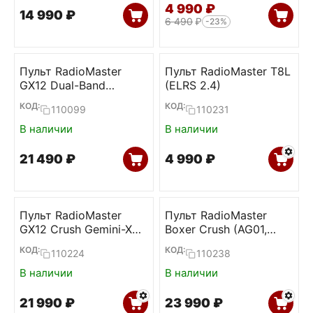
4 990
₽
14 990
₽
6 490
₽
-23%
Пульт RadioMaster
Пульт RadioMaster T8L
GX12 Dual-Band
(ELRS 2.4)
Gemini-X (ELRS
КОД:
КОД:
110099
110231
2.4+900)
В наличии
В наличии
21 490
₽
4 990
₽
Пульт RadioMaster
Пульт RadioMaster
GX12 Crush Gemini-X
Boxer Crush (AG01,
(ELRS 2.4+900)
ELRS 2.4)
КОД:
КОД:
110224
110238
В наличии
В наличии
21 990
₽
23 990
₽