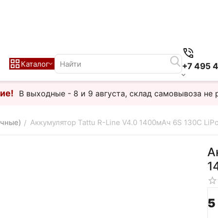
Каталог
+7 495 
ие!
В выходные - 8 и 9 августа, склад самовывоза не 
очные)
Аккумулятор Tattu R-Line V4.0 1400мАч 6S 130C LiPo
/
А
1
5