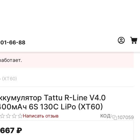
401-66-88
работает.
 (XT60)
ккумулятор Tattu R-Line V4.0
400мАч 6S 130C LiPo (XT60)
Написать отзыв
КОД:
107059
 667
₽