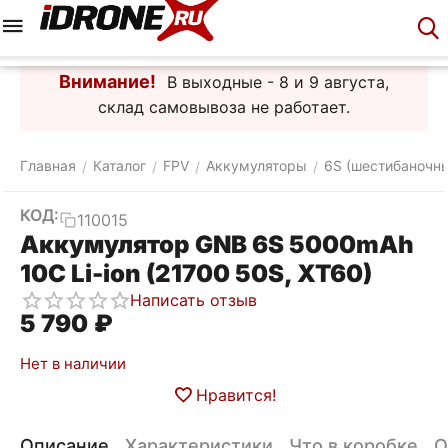
Меню
Корзина
Аккаунт
Контакты
Внимание!
В выходные - 8 и 9 августа,
склад самовывоза не работает.
Главная
Каталог
FPV
Аккумуляторы
6S (шестибаночн
/
/
/
/
КОД:
110015
Аккумулятор GNB 6S 5000mAh
10C Li-ion (21700 50S, XT60)
Написать отзыв
5 790
₽
Нет в наличии
Нравится!
Описание
Характеристики
Что в коробке
О