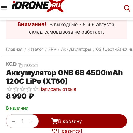
Меню
Корзина
Аккаунт
Контакты
Внимание!
В выходные - 8 и 9 августа,
склад самовывоза не работает.
Главная
Каталог
FPV
Аккумуляторы
6S (шестибаночн
/
/
/
/
КОД:
110221
Аккумулятор GNB 6S 4500mAh
120C LiPo (XT60)
Написать отзыв
8 990
₽
В наличии
+
−
В корзину
Нравится!