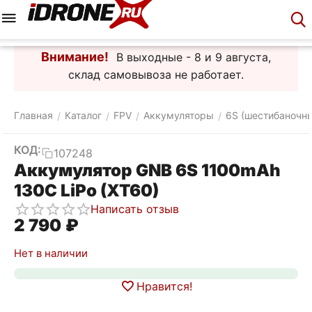
Меню
Корзина
Аккаунт
Контакты
Внимание!
В выходные - 8 и 9 августа,
склад самовывоза не работает.
Главная
Каталог
FPV
Аккумуляторы
6S (шестибаночн
/
/
/
/
КОД:
107248
Аккумулятор GNB 6S 1100mAh
130C LiPo (XT60)
Написать отзыв
2 790
₽
Нет в наличии
Нравится!