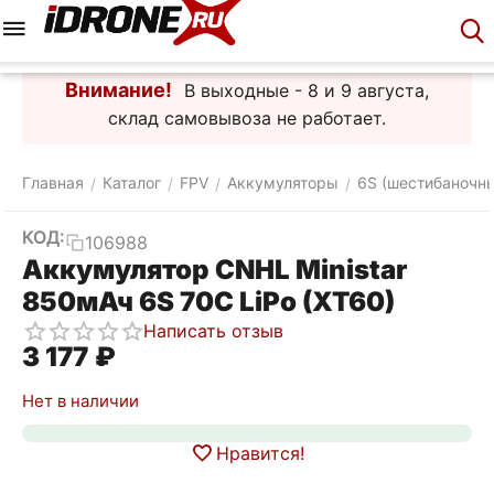
Меню
Корзина
Аккаунт
Контакты
Внимание!
В выходные - 8 и 9 августа,
склад самовывоза не работает.
Главная
Каталог
FPV
Аккумуляторы
6S (шестибаночн
/
/
/
/
КОД:
106988
Аккумулятор CNHL Ministar
850мАч 6S 70C LiPo (XT60)
Написать отзыв
3 177
₽
Нет в наличии
Нравится!