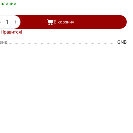
наличии
+
−
В корзину
Нравится!
енд
GNB