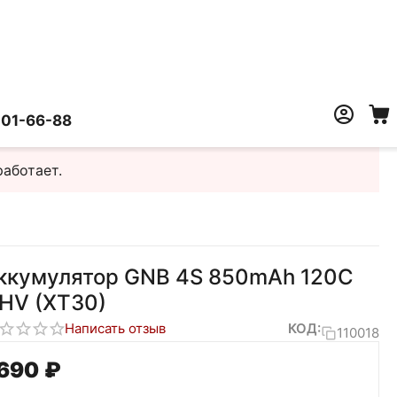
401-66-88
работает.
ккумулятор GNB 4S 850mAh 120C
iHV (XT30)
Написать отзыв
КОД:
110018
 690
₽