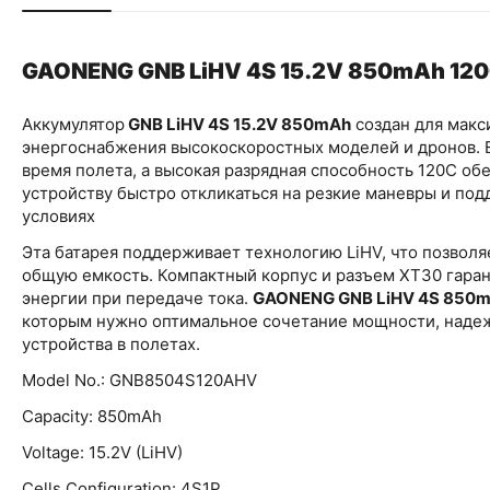
GAONENG GNB LiHV 4S 15.2V 850mAh 120C
Аккумулятор
GNB LiHV 4S 15.2V 850mAh
создан для макс
энергоснабжения высокоскоростных моделей и дронов. 
время полета, а высокая разрядная способность 120C об
устройству быстро откликаться на резкие маневры и по
условиях
Эта батарея поддерживает технологию LiHV, что позволяе
общую емкость. Компактный корпус и разъем XT30 гара
энергии при передаче тока.
GAONENG GNB LiHV 4S 850m
которым нужно оптимальное сочетание мощности, надеж
устройства в полетах.
Model No.: GNB8504S120AHV
Capacity: 850mAh
Voltage: 15.2V (LiHV)
Cells Configuration: 4S1P