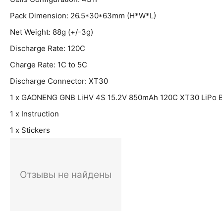
Pack Dimension: 26.5*30*63mm (H*W*L)
Net Weight: 88g (+/-3g)
Discharge Rate: 120C
Charge Rate: 1C to 5C
Discharge Connector: XT30
1 x GAONENG GNB LiHV 4S 15.2V 850mAh 120C XT30 LiPo B
1 x Instruction
1 x Stickers
Отзывы не найдены