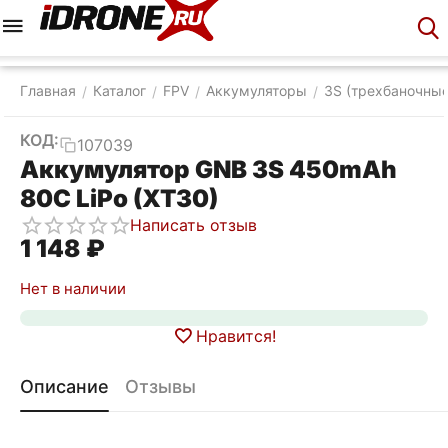
Меню
Корзина
Аккаунт
Контакты
Главная
Каталог
FPV
Аккумуляторы
3S (трехбаночные
/
/
/
/
КОД:
107039
Аккумулятор GNB 3S 450mAh
80C LiPo (XT30)
Написать отзыв
1 148
₽
Нет в наличии
Нравится!
Описание
Отзывы