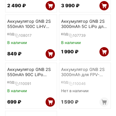
2 490
₽
3 990
₽
Аккумулятор GNB 2S
Аккумулятор GNB 2S
550mAh 100C LiHV
3000mAh 5C LiPo для
(Long type, XT30)
Radiomaster TX12
КОД:
КОД:
108017
107739
(XT30)
В наличии
В наличии
1 990
₽
‍849‍
₽
Аккумулятор GNB 2S
Аккумулятор GNB 2S
550mAh 90C LiPo
3000mAh для FPV-
(Long Type, XT30)
очков Skyzone /
КОД:
КОД:
110091
110046
FatShark (XT60 / XT30,
DC5.5)
В наличии
Нет в наличии
‍699‍
₽
1 590
₽