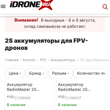
Меню
Корзина
Аккаунт
Контакты
Внимание!
В выходные - 8 и 9 августа,
склад самовывоза не работает.
2S аккумуляторы для FPV-
дронов
Главная
Каталог
FPV
Аккумуляторы
2S (двухбаночны
/
/
/
/
Цена
Бренд
Разъем
Количество яче
Аккумулятор
Аккумулятор
RadioMaster 2S
RadioMaster 2S
5000mAh для TX16S и
6200mAh для TX16S и
КОД:
КОД:
106065
108527
TX12 (XT30)
Boxer
В наличии
В наличии