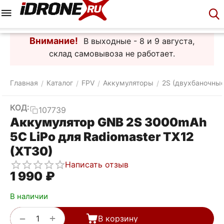
Меню
Корзина
Аккаунт
Контакты
Внимание!
В выходные - 8 и 9 августа,
склад самовывоза не работает.
Главная
Каталог
FPV
Аккумуляторы
2S (двухбаночные
/
/
/
/
КОД:
107739
Аккумулятор GNB 2S 3000mAh
5C LiPo для Radiomaster TX12
(XT30)
Написать отзыв
1 990
₽
В наличии
+
−
В корзину