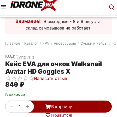
Меню
Корзина
Аккаунт
Контакты
Внимание!
В выходные - 8 и 9 августа,
склад самовывоза не работает.
Главная
Каталог
FPV
Аксессуары
Сумки и кейсы
Ке
/
/
/
/
/
КОД:
110203
Кейс EVA для очков Walksnail
Avatar HD Goggles X
Написать отзыв
‍849‍
₽
В наличии
+
−
В корзину
Нравится!