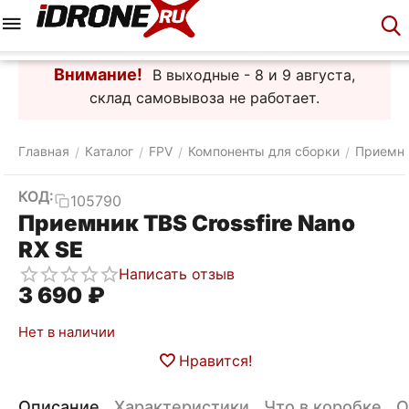
Меню
Корзина
Аккаунт
Контакты
Внимание!
В выходные - 8 и 9 августа,
склад самовывоза не работает.
Главная
Каталог
FPV
Компоненты для сборки
Приемн
/
/
/
/
КОД:
105790
Приемник TBS Crossfire Nano
RX SE
Написать отзыв
3 690
₽
Нет в наличии
Нравится!
Описание
Характеристики
Что в коробке
О