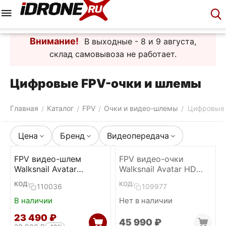
Меню
Корзина
Аккаунт
Контакты
Внимание!
В выходные - 8 и 9 августа,
склад самовывоза не работает.
Цифровые FPV-очки и шлемы
Главная
Каталог
FPV
Очки и видео-шлемы
Цифровые 
/
/
/
/
Цена
Бренд
Видеопередача
FPV видео-шлем
FPV видео-очки
Walksnail Avatar
Walksnail Avatar HD
Goggles L
Goggles X
КОД:
КОД:
110036
109977
В наличии
Нет в наличии
23 490
₽
45 990
₽