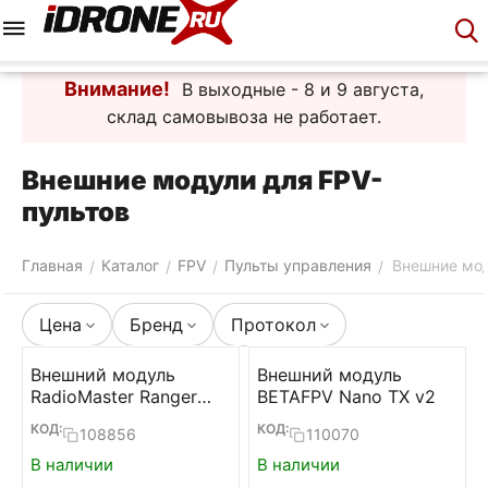
Меню
Корзина
Аккаунт
Контакты
Внимание!
В выходные - 8 и 9 августа,
склад самовывоза не работает.
Внешние модули для FPV-
пультов
Главная
Каталог
FPV
Пульты управления
Внешние мо
/
/
/
/
Цена
Бренд
Протокол
Внешний модуль
Внешний модуль
RadioMaster Ranger
BETAFPV Nano TX v2
Nano (ELRS 2.4)
КОД:
КОД:
108856
110070
В наличии
В наличии