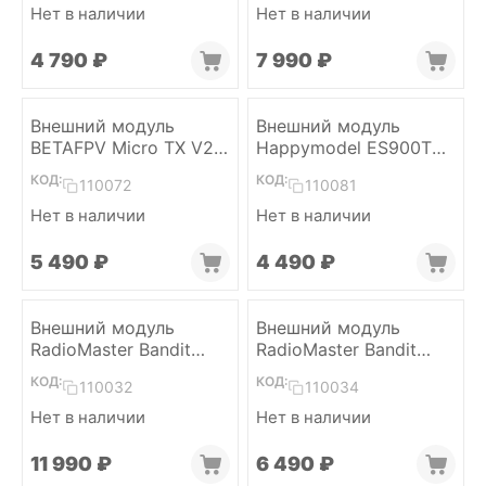
Нет в наличии
Нет в наличии
4 790
₽
7 990
₽
Внешний модуль
Внешний модуль
BETAFPV Micro TX V2
Happymodel ES900TX
2W (ELRS 915)
Micro (ELRS 868/915)
КОД:
КОД:
110072
110081
Нет в наличии
Нет в наличии
5 490
₽
4 490
₽
Внешний модуль
Внешний модуль
RadioMaster Bandit
RadioMaster Bandit
(ELRS 915)
Nano (ELRS 915)
КОД:
КОД:
110032
110034
Нет в наличии
Нет в наличии
11 990
₽
6 490
₽