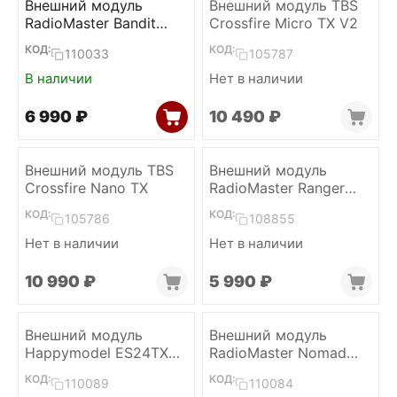
Внешний модуль
Внешний модуль TBS
RadioMaster Bandit
Crossfire Micro TX V2
Micro (ELRS 868/915)
КОД:
КОД:
110033
105787
В наличии
Нет в наличии
6 990
₽
10 490
₽
Внешний модуль TBS
Внешний модуль
Crossfire Nano TX
RadioMaster Ranger
Micro ELRS 2.4
КОД:
КОД:
105786
108855
Нет в наличии
Нет в наличии
10 990
₽
5 990
₽
Внешний модуль
Внешний модуль
Happymodel ES24TX
RadioMaster Nomad
Pro Micro (ELRS 2.4)
Dual Gemini Xrossband
КОД:
КОД:
110089
110084
ELRS 1W