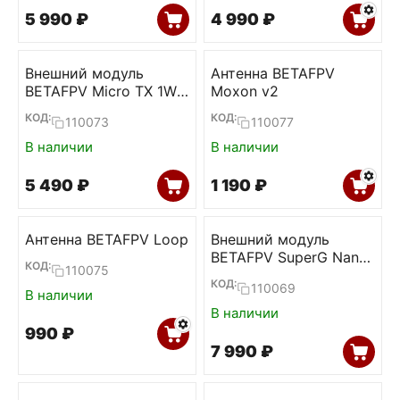
5 990
₽
4 990
₽
Внешний модуль
Антенна BETAFPV
BETAFPV Micro TX 1W
Moxon v2
(ELRS 2.4)
КОД:
КОД:
110073
110077
В наличии
В наличии
5 490
₽
1 190
₽
Антенна BETAFPV Loop
Внешний модуль
BETAFPV SuperG Nano
КОД:
110075
(ELRS 2.4)
КОД:
110069
В наличии
В наличии
‍990‍
₽
7 990
₽