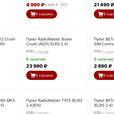
4 990
₽
21 490
6 490
₽
-23%
В корзину
В кор
12 Crush
Пульт RadioMaster Boxer
Пульт BETA
00)
Crush (AG01, ELRS 2.4)
SIM Contro
КОД:
КОД:
110238
11021
В наличии
В наличии
23 990
₽
2 890
₽
В корзину
В кор
X16S MK3
Пульт RadioMaster TX15 (ELRS
Пульт BETA
15)
2.4/915)
(ELRS 2.4)
КОД:
КОД:
110262
11029