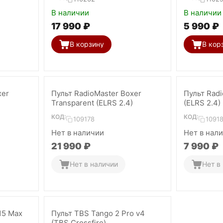
В наличии
В наличии
17 990
₽
5 990
₽
В корзину
В кор
xer
Пульт RadioMaster Boxer
Пульт Radi
Transparent (ELRS 2.4)
(ELRS 2.4)
КОД:
КОД:
109178
1091
Нет в наличии
Нет в нал
21 990
₽
7 990
₽
Нет в наличии
Нет в
15 Max
Пульт TBS Tango 2 Pro v4
(TBS Crossfire)