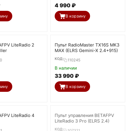
₽
4 990
₽
зину
В корзину
FPV LiteRadio 2
Пульт RadioMaster TX16S MK3
ller
MAX (ELRS Gemini-X 2.4+915)
КОД:
0
110245
В наличии
33 990
₽
зину
В корзину
FPV LiteRadio 4
Пульт управления BETAFPV
LiteRadio 3 Pro (ELRS 2.4)
КОД:
1
107321