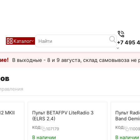
Каталог
+7 495 
ие!
В выходные - 8 и 9 августа, склад самовывоза не 
нов
правления
12 MKII
Пульт BETAFPV LiteRadio 3
Пульт Radi
(ELRS 2.4)
Band Gemin
КОД:
КОД:
107179
1100
В наличии
В наличии