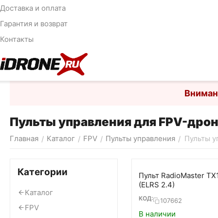
Доставка и оплата
Гарантия и возврат
Контакты
Вниман
Пульты управления для FPV-дро
Главная
Каталог
FPV
Пульты управления
Пульты у
/
/
/
/
Категории
Пульт RadioMaster TX
(ELRS 2.4)
Каталог
КОД:
107662
FPV
В наличии