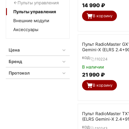
Пульты управления
14 990
₽
Пульты управления
В корзину
Внешние модули
Аксессуары
Пульт RadioMaster GX
Gemini-X (ELRS 2.4+9
Цена
КОД:
110224
Бренд
В наличии
Протокол
21 990
₽
В корзину
Пульт RadioMaster T
(ELRS Gemini-X 2.4+9
КОД:
110243