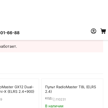
401-66-88
работает.
oMaster GX12 Dual-
Пульт RadioMaster T8L (ELRS
i-X (ELRS 2.4+900)
2.4)
КОД:
99
110231
В наличии