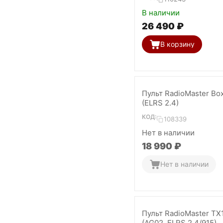
В наличии
26 490
₽
В корзину
Пульт RadioMaster Bo
(ELRS 2.4)
КОД:
108339
Нет в наличии
18 990
₽
Нет в наличии
Пульт RadioMaster TX
(AG02, ELRS 2.4/915)