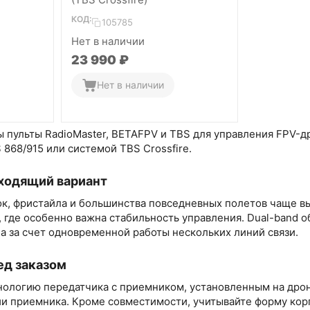
КОД:
105785
Нет в наличии
23 990
₽
Нет в наличии
ы пульты RadioMaster, BETAFPV и TBS для управления FPV-д
 868/915 или системой TBS Crossfire.
ходящий вариант
к, фристайла и большинства повседневных полетов чаще вы
 где особенно важна стабильность управления. Dual-band о
а за счет одновременной работы нескольких линий связи.
ед заказом
нологию передатчика с приемником, установленным на дроне
и приемника. Кроме совместимости, учитывайте форму кор