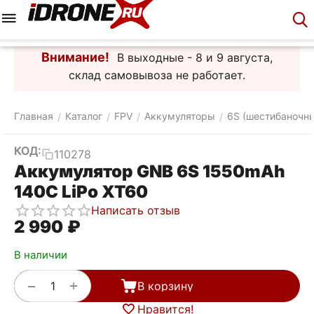
Меню
Корзина
Аккаунт
Контакты
Внимание!
В выходные - 8 и 9 августа,
склад самовывоза не работает.
Главная
Каталог
FPV
Аккумуляторы
6S (шестибаночн
/
/
/
/
КОД:
110278
Аккумулятор GNB 6S 1550mAh
140C LiPo XT60
Написать отзыв
2 990
₽
В наличии
+
−
В корзину
Нравится!