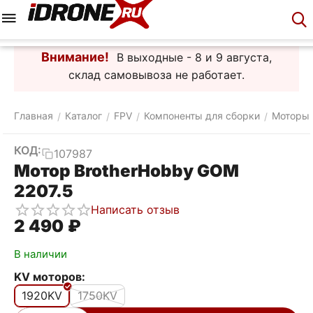
Меню
Корзина
Аккаунт
Контакты
Внимание!
В выходные - 8 и 9 августа,
склад самовывоза не работает.
Главная
Каталог
FPV
Компоненты для сборки
Моторы
/
/
/
/
КОД:
107987
Мотор BrotherHobby GOM
2207.5
Написать отзыв
2 490
₽
В наличии
KV моторов:
1920KV
1750KV