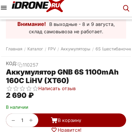
Меню
Корзина
Аккаунт
Контакты
Внимание!
В выходные - 8 и 9 августа,
склад самовывоза не работает.
Главная
Каталог
FPV
Аккумуляторы
6S (шестибаночн
/
/
/
/
КОД:
110257
Аккумулятор GNB 6S 1100mAh
160C LiHV (XT60)
Написать отзыв
2 690
₽
В наличии
+
−
В корзину
Нравится!