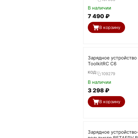
В наличии
7 490
₽
В корзину
Зарядное устройство
ToolkitRC C6
КОД:
109279
В наличии
3 298
₽
В корзину
Зарядное устройство
вольтметр BETAFPV B