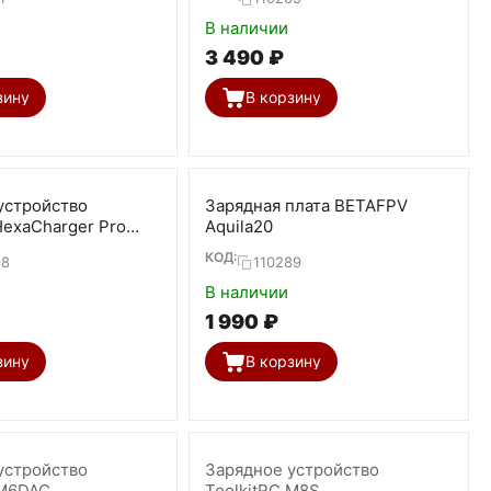
В наличии
3 490
₽
зину
В корзину
устройство
Зарядная плата BETAFPV
exaCharger Pro
Aquila20
2.0)
КОД:
98
110289
В наличии
1 990
₽
зину
В корзину
устройство
Зарядное устройство
 M6DAC
ToolkitRC M8S