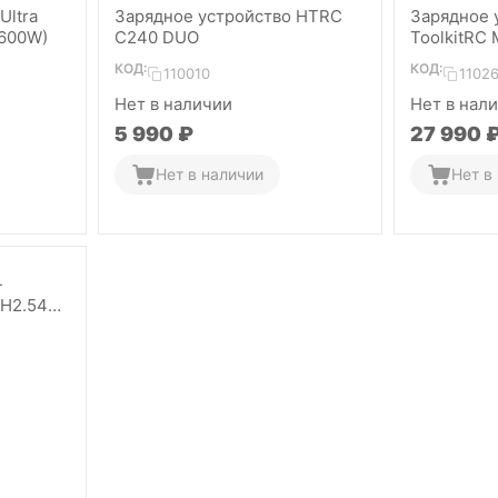
Ultra
Зарядное устройство HTRC
Зарядное 
600W)
C240 DUO
ToolkitRC
КОД:
КОД:
110010
1102
Нет в наличии
Нет в нал
5 990
₽
27 990
Нет в наличии
Нет в
-
H2.54