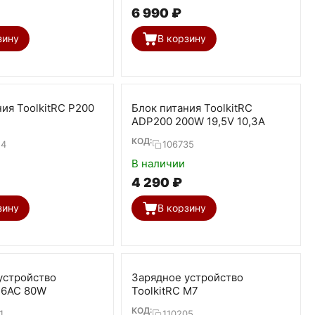
6 990
₽
зину
В корзину
ия ToolkitRC P200
Блок питания ToolkitRC
ADP200 200W 19,5V 10,3А
КОД:
14
106735
В наличии
4 290
₽
зину
В корзину
устройство
Зарядное устройство
B6AC 80W
ToolkitRC M7
КОД:
1
110205