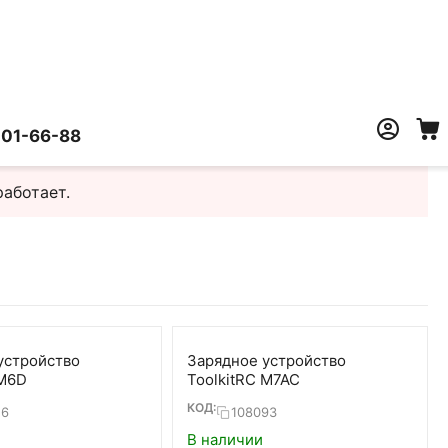
401-66-88
работает.
устройство
Зарядное устройство
 M6D
ToolkitRC M7AC
КОД:
16
108093
В наличии