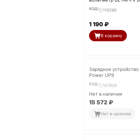
(with cable)
КОД:
110290
1 190
₽
В корзину
Зарядное устройство 
Power UP9
КОД:
107826
Нет в наличии
15 572
₽
Нет в наличии