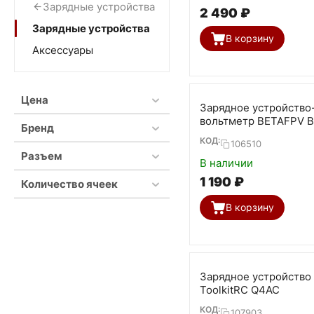
Зарядные устройства
2 490
₽
Зарядные устройства
В корзину
Аксессуары
Цена
Зарядное устройство
вольтметр BETAFPV B
Бренд
КОД:
106510
Разъем
В наличии
1 190
₽
Количество ячеек
В корзину
Зарядное устройство
ToolkitRC Q4AC
КОД:
107903