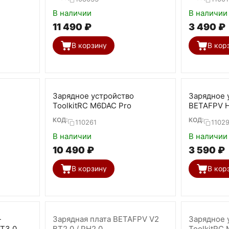
В наличии
В наличии
11 490
₽
3 490
₽
В корзину
В кор
Зарядное устройство
Зарядное 
ToolkitRC M6DAC Pro
BETAFPV H
(BT2.0, PH
КОД:
КОД:
110261
1102
В наличии
В наличии
10 490
₽
3 590
₽
В корзину
В кор
-
Зарядная плата BETAFPV V2
Зарядное 
T3.0
BT2.0 / PH2.0
ToolkitRC