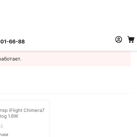
401-66-88
работает.
ер iFlight Chimera7
log 1.6W
52
ичии