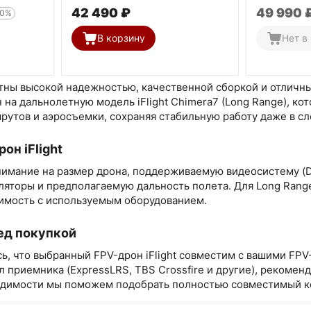
42 490
₽
49 990
20%
В корзину
Нет в
естны высокой надежностью, качественной сборкой и отличн
 на дальнолетную модель iFlight Chimera7 (Long Range), ко
утов и аэросъемки, сохраняя стабильную работу даже в сл
он iFlight
нимание на размер дрона, поддерживаемую видеосистему (D
яторы и предполагаемую дальность полета. Для Long Rang
имость с используемым оборудованием.
ед покупкой
ь, что выбранный FPV-дрон iFlight совместим с вашими FPV
 приемника (ExpressLRS, TBS Crossfire и другие), рекомен
одимости мы поможем подобрать полностью совместимый к