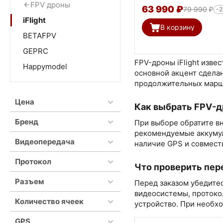
FPV дроны
63 990
₽
79 990
₽
-
iFlight
В корзину
BETAFPV
GEPRC
FPV-дроны iFlight изв
Happymodel
основной акцент сделан
продолжительных маршр
Цена
Как выбрать FPV-др
Бренд
При выборе обратите в
рекомендуемые аккумул
Видеопередача
наличие GPS и совмест
Протокол
Что проверить пер
Разъем
Перед заказом убедитес
видеосистемы, протокол
Количество ячеек
устройство. При необх
GPS