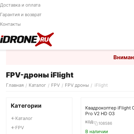
Доставка и оплата
Гарантия и возврат
Контакты
Вниман
FPV-дроны iFlight
Главная
Каталог
FPV
FPV дроны
iFlight
/
/
/
/
Категории
Квадрокоптер iFlight 
Pro V2 HD O3
Каталог
КОД:
108586
FPV
В наличии