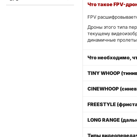
Что такое FPV-дро
FPV расшифровывается
Дроны этого типа пер
текущему видеоизобр
динамичные пролеты 
Что необходимо, ч
TINY WHOOP (тинив
CINEWHOOP (синев
FREESTYLE (фрист
LONG RANGE (даль
Типы видеопереда