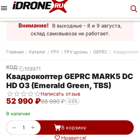
Меню
Корзина
Аккаунт
Контакты
Внимание!
В выходные - 8 и 9 августа,
склад самовывоза не работает.
Главная
Каталог
FPV
FPV дроны
GEPRC
Квадрокопте
/
/
/
/
/
КОД:
109971
Квадрокоптер GEPRC MARK5 DC
HD O3 (Emerald Green, TBS)
Написать отзыв
52 990
₽
68 990
₽
-23%
В наличии
+
−
В корзину
Нравится!