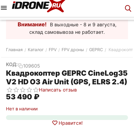
Меню
Корзина
Аккаунт
Контакты
Внимание!
В выходные - 8 и 9 августа,
склад самовывоза не работает.
Главная
Каталог
FPV
FPV дроны
GEPRC
Квадрокопте
/
/
/
/
/
КОД:
109605
Квадрокоптер GEPRC CineLog35
V2 HD O3 Air Unit (GPS, ELRS 2.4)
Написать отзыв
53 490
₽
Нет в наличии
Нравится!