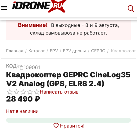
Меню
Корзина
Аккаунт
Контакты
Внимание!
В выходные - 8 и 9 августа,
склад самовывоза не работает.
Главная
Каталог
FPV
FPV дроны
GEPRC
Квадрокопте
/
/
/
/
/
КОД:
109061
Квадрокоптер GEPRC CineLog35
V2 Analog (GPS, ELRS 2.4)
Написать отзыв
28 490
₽
Нет в наличии
Нравится!