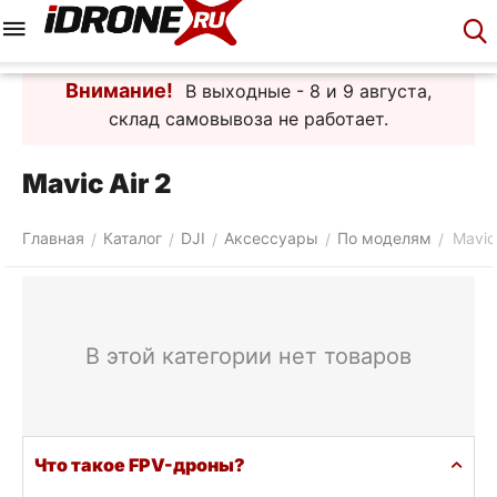
Меню
Корзина
Аккаунт
Контакты
Внимание!
В выходные - 8 и 9 августа,
склад самовывоза не работает.
Mavic Air 2
Главная
Каталог
DJI
Аксессуары
По моделям
Mavic 
/
/
/
/
/
В этой категории нет товаров
Что такое FPV-дроны?