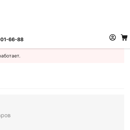
401-66-88
работает.
аров